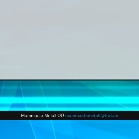
Mammaste Metall OÜ
mammastemetall@hot.ee