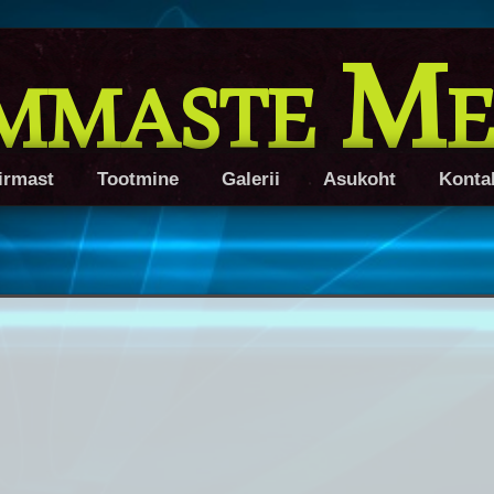
maste Me
irmast
Tootmine
Galerii
Asukoht
Konta