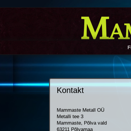
Mam
F
Kontakt
Mammaste Metall OÜ
Metalli tee 3
Mammaste, Põlva vald
63211 Põlvamaa